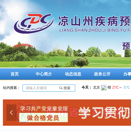
首页
中心简介
动态信息
政务公开
办
站内搜索：
끠
搜索
넳