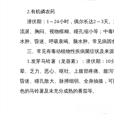
2.
有机磷农药
潜伏期：
1～24
小时
，偶尔长达
2～3
天
。
流涎、胸闷、视物模糊、瞳孔缩小等；中毒
水肿、昏迷、呼吸衰竭、脑水肿。常见病因
三、
常见有毒动植物性疾病菌症状及来源
1.发芽马铃薯（龙葵素）：
潜伏期：
10
晕、乏力、恶心、呕吐、上腹部疼痛、腹泻
昏迷、瞳孔散大、脉搏细弱、全身抽搐，可
色的马铃薯及未充分成熟的番茄等。