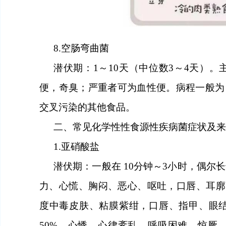
8.
空肠弯曲菌
潜伏期：
1～10
天
（中位数
3～4
天
）。
便，奇臭
；
严重者可为血性便。病程一般为
交叉污染的其他食品。
二、常见化学性性食源性疾病菌症状及来
1.
亚硝酸盐
潜伏期：一般在
10
分钟
～
3
小时
，偶尔长
力、心慌、胸闷、恶心、呕吐，口唇、耳廓
度中毒皮肤、粘膜紫绀，口唇、指甲、眼
50%，心悸、心律紊乱、呼吸困难、惊厥