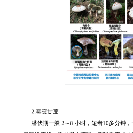
2.
霉变甘蔗
潜伏期一般
2～8
小时
，短者
10多
分钟，