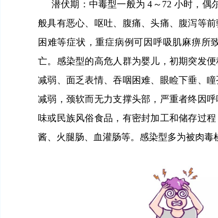
潜伏期
：
中毒型一般为
4～72
小时
，偶
般具有恶心、呕吐、腹痛、头痛、腹泻等前
困难等症状
，
重症病例可因呼吸肌麻痹所
亡。感染型
的
高危人群为婴儿，初期突发便
减弱、面乏表情、吞咽困难、眼睑下垂、瞳
减弱，颈软而无力支撑头部，严重者终因呼
味或民族风俗食品，有密封加工和储存过程
酱、火腿肠、血灌肠等。感染型多为被肉毒