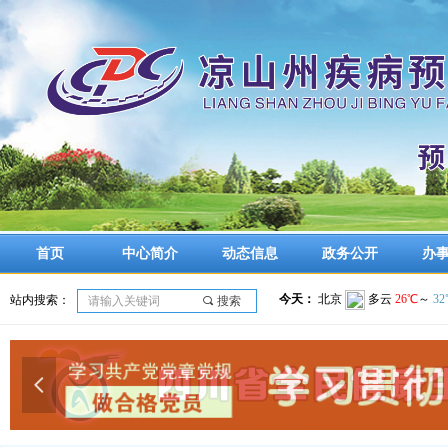
首页
中心简介
动态信息
政务公开
办
站内搜索：
끠
搜索
넳