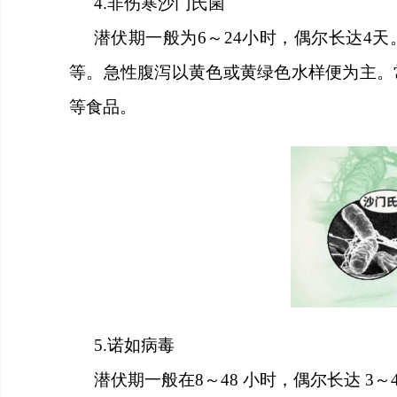
4.
非伤寒沙门氏菌
潜伏期一般为
6～24
小时
，偶尔长达
4
天
等。急性腹泻以黄色或黄绿色水样便为主。
等食品。
5.
诺如病毒
潜伏期一般在
8～48
小时
，偶尔长达
3～