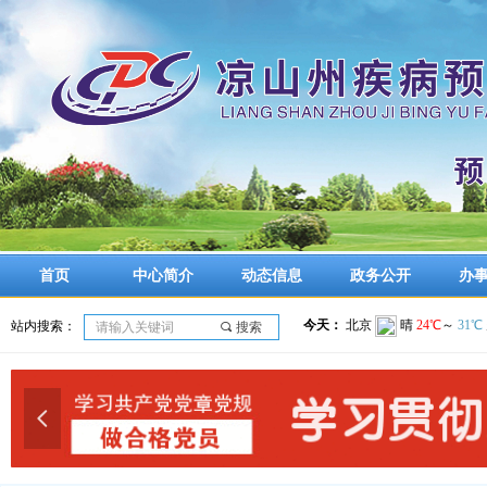
首页
中心简介
动态信息
政务公开
办
站内搜索：
끠
搜索
넳