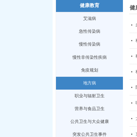
健康教育
健
政务公开
艾滋病
넷
急性传染病
넷
慢性传染病
넷
慢性非传染性疾病
免疫规划
넷
地方病
넷
职业与辐射卫生
넷
营养与食品卫生
넷
公共卫生与大众健康
넷
突发公共卫生事件