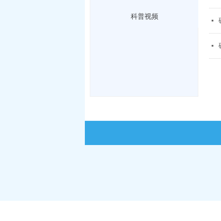
科普视频
넷
넷