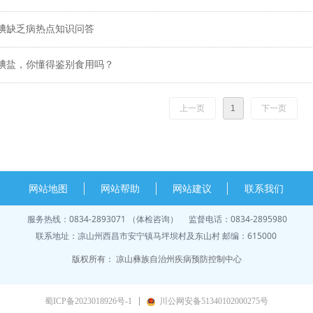
碘缺乏病热点知识问答
碘盐，你懂得鉴别食用吗？
上一页
1
下一页
网站地图
网站帮助
网站建议
联系我们
服务热线：0834-2893071 （体检咨询） 监督电话：0834-2895980
联系地址：凉山州西昌市安宁镇马坪坝村及东山村 邮编：615000
版权所有：
凉山彝族自治州疾病预防控制中心
蜀ICP备2023018926号-1
川公网安备51340102000275号