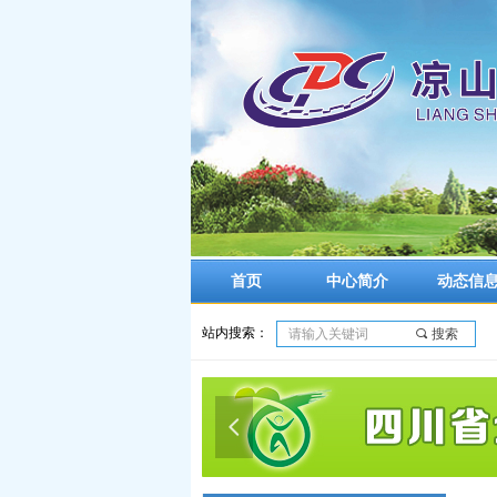
首页
中心简介
动态信
站内搜索：
끠
搜索
넳