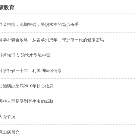
康教育
血吸虫病：汛期警铃，警惕水中的隐形杀手
科学补碘全攻略：从备孕到成年，守护每一代的健康密码
科普知识 防治饮水型氟中毒
科学补碘三十年，利国利民保健康
防治碘缺乏病2016年核心信息
哪些人群易受到寄生虫病威胁
大骨节病
克山病简介