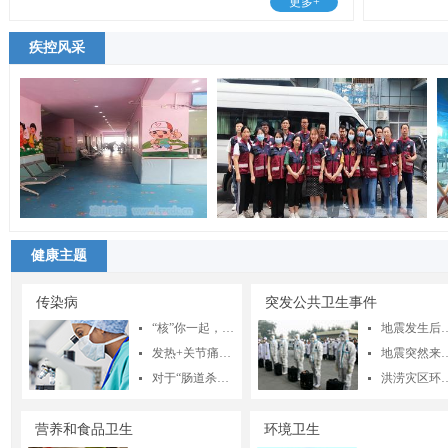
更多+
疾控风采
健康主题
传染病
突发公共卫生事件
“核”你一起，守护呼吸之门！关于结核病检查，你需要知道这些
地震发生后我们要把
넷
넷
发热+关节痛要警惕！基孔肯雅热的典型症状及检测要点
地震突然来袭，我们
넷
넷
对于“肠道杀手”诺如病毒，你知道多少？
洪涝灾区环境卫生处置 与预防性
넷
넷
营养和食品卫生
环境卫生