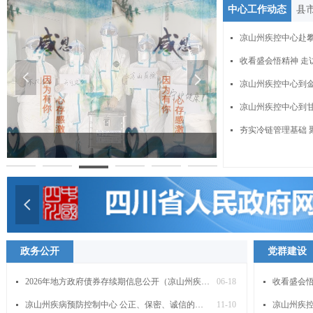
中心工作动态
县
넷
收看盛会悟精神 走
넷
넳
넲
凉山州疾控中心到金
넷
凉山州疾控中心到甘
넷
넷
넳
政务公开
党群建设
2026年地方政府债券存续期信息公开（凉山州疾控中心）情况
06-18
收看盛会悟
넷
넷
凉山州疾病预防控制中心 公正、保密、诚信的承诺
11-10
凉山州疾控
넷
넷