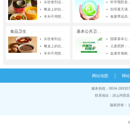
从饮食到运动的健康攻略
科学预防老年跌倒 切实
넷
넷
餐桌上的抗生素？—你需要知道的科学与真相
别等夏天满身“包”！春季灭蚊黄金期，疾
넷
넷
冬补不用愁：家常药食同源食材进补小贴士
春夏季追高正当时！ 凉山州疾控教你
넷
넷
食品卫生
基本公共卫生服务
从饮食到运动的健康攻略
国家基本公共卫生
넷
넷
餐桌上的抗生素？—你需要知道的科学与真相
儿童肥胖：影响不止于体重，更波及
넷
넷
冬补不用愁：家常药食同源食材进补小贴士
血液常规检查报告常
넷
넷
网站地图
网
服务热线：0834-28930
联系地址：凉山州西昌市
版权所有：
蜀