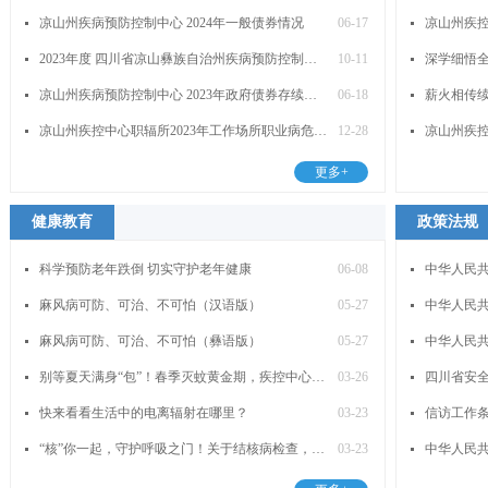
凉山州疾病预防控制中心 2024年一般债券情况
06-17
넷
넷
2023年度 四川省凉山彝族自治州疾病预防控制中心单位决算公开编制说明
10-11
深学细悟全
넷
넷
凉山州疾病预防控制中心 2023年政府债券存续期信息公开
06-18
薪火相传续
넷
넷
凉山州疾控中心职辐所2023年工作场所职业病危害因素检测信息公开表
12-28
넷
넷
更多+
健康教育
政策法规
科学预防老年跌倒 切实守护老年健康
06-08
中华人民
넷
넷
麻风病可防、可治、不可怕（汉语版）
05-27
中华人民
넷
넷
麻风病可防、可治、不可怕（彝语版）
05-27
中华人民
넷
넷
别等夏天满身“包”！春季灭蚊黄金期，疾控中心教你如何灭蚊。
03-26
四川省安
넷
넷
快来看看生活中的电离辐射在哪里？
03-23
信访工作
넷
넷
“核”你一起，守护呼吸之门！关于结核病检查，你需要知道这些
03-23
中华人民
넷
넷